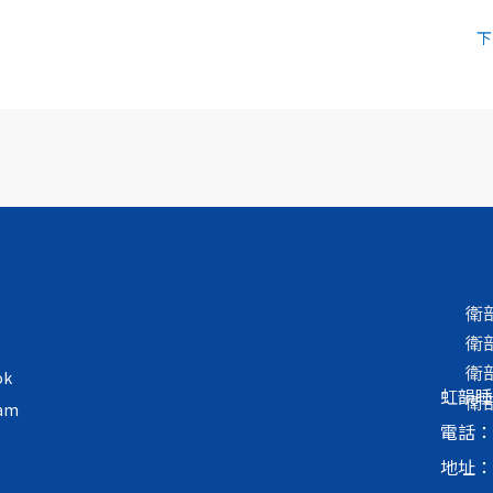
下
衛
衛
衛
ok
虹韻睡
衛
ram
電話：+8
地址：