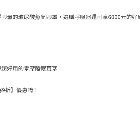
限量的玻尿酸蒸氣眼罩，選購呼吸器還可享6000元的好
得超好用的零壓睡眠耳塞
塞9折】優惠唷！