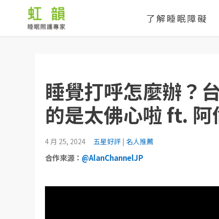
了解睡眠障礙
睡覺打呼怎麼辦？
的是太佛心啦 ft. 
4 月 25, 2024
五星好評
|
名⼈推薦
合作來源：
@AlanChannelJP