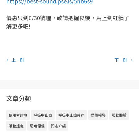
https://best-sound.pse.is/5nb6s9
優惠只到6/30號喔，敬請把握良機，馬上到虹韻了
解更多吧!
←
上一則
下一則
→
文章分類
使用者故事
呼吸中止症
呼吸中止症共病
媒體報導
服務體驗
活動訊息
睡眠保健
門市介紹