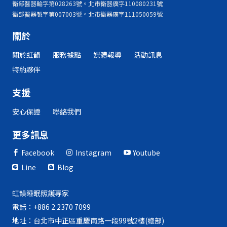
衛部醫器輸字第028263號。北市衛器廣字110080231號
衛部醫器製字第007003號。北市衛器廣字111050059號
關於
關於虹韻
服務據點
媒體報導
活動訊息
特約夥伴
支援
安心保證
聯絡我們
更多訊息
Facebook
Instagram
Youtube



Line
Blog


虹韻睡眠照護專家
電話：+886 2 2370 7099
地址：台北市中正區重慶南路一段99號2樓(總部)