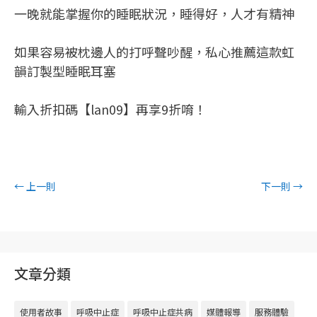
一晚就能掌握你的睡眠狀況，睡得好，人才有精神
如果容易被枕邊人的打呼聲吵醒，私心推薦這款虹
韻訂製型睡眠耳塞
輸入折扣碼【lan09】再享9折唷！
←
上一則
下一則
→
文章分類
使用者故事
呼吸中止症
呼吸中止症共病
媒體報導
服務體驗