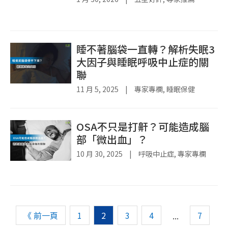
睡不著腦袋一直轉？解析失眠3
大因子與睡眠呼吸中止症的關
聯
11 月 5, 2025
|
專家專欄
,
睡眠保健
OSA不只是打鼾？可能造成腦
部「微出血」？
10 月 30, 2025
|
呼吸中止症
,
專家專欄
《 前一頁
1
2
3
4
7
...