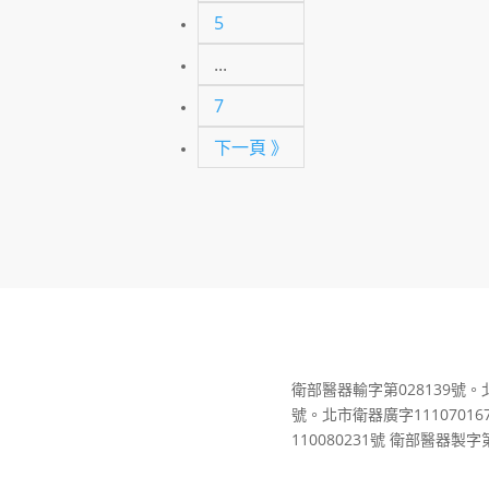
5
...
7
下一頁 》
衛部醫器輸字第028139號。北
號。北市衛器廣字11107016
110080231號
衛部醫器製字第0