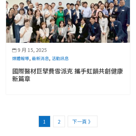
9 月 15, 2025

,
,
媒體報導
最新消息
活動訊息
國際醫材巨擘費雪派克 攜手虹韻共創健康
新篇章
1
2
下一頁 》